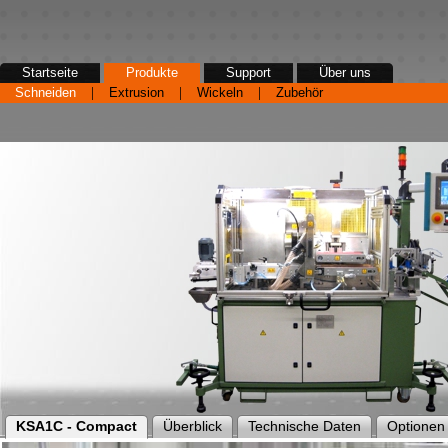
Startseite
Produkte
Support
Über uns
|
|
|
Schneiden
Extrusion
Wickeln
Zubehör
KSA1C - Compact
Überblick
Technische Daten
Optionen